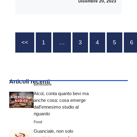
Dicembre 20, 2023
<<
1
…
3
4
5
6
Articoli recenti
Benessere
Alcol, conta quanto bevi ma
anche cosa: cosa emerge
dall’ennesimo studio al
riguardo
Food
Guanciale, non solo