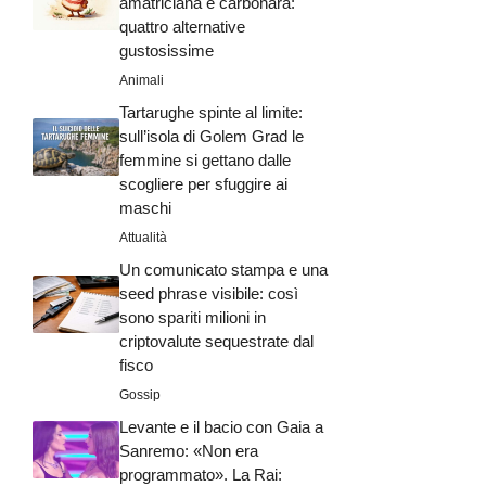
amatriciana e carbonara:
quattro alternative
gustosissime
Animali
Tartarughe spinte al limite:
sull’isola di Golem Grad le
femmine si gettano dalle
scogliere per sfuggire ai
maschi
Attualità
Un comunicato stampa e una
seed phrase visibile: così
sono spariti milioni in
criptovalute sequestrate dal
fisco
Gossip
Levante e il bacio con Gaia a
Sanremo: «Non era
programmato». La Rai: