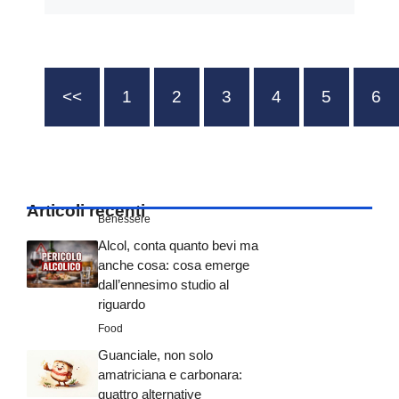
<<
1
2
3
4
5
6
Articoli recenti
Benessere
Alcol, conta quanto bevi ma
anche cosa: cosa emerge
dall’ennesimo studio al
riguardo
Food
Guanciale, non solo
amatriciana e carbonara:
quattro alternative