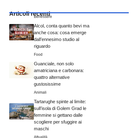
Articoli recenti
Benessere
Alcol, conta quanto bevi ma
anche cosa: cosa emerge
dall’ennesimo studio al
riguardo
Food
Guanciale, non solo
amatriciana e carbonara:
quattro alternative
gustosissime
Animali
Tartarughe spinte al limite:
sull’isola di Golem Grad le
femmine si gettano dalle
scogliere per sfuggire ai
maschi
Attualità