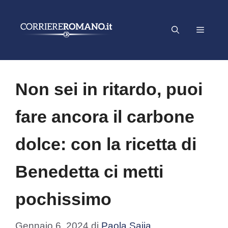
Vai
al
Menu
contenuto
Non sei in ritardo, puoi
fare ancora il carbone
dolce: con la ricetta di
Benedetta ci metti
pochissimo
Gennaio 6, 2024
di
Paola Saija