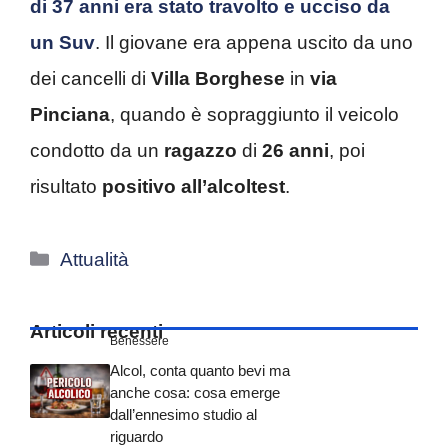
di 37 anni era stato travolto e ucciso da
un Suv
. Il giovane era appena uscito da uno
dei cancelli di
Villa Borghese
in
via
Pinciana
, quando è sopraggiunto il veicolo
condotto da un
ragazzo
di
26 anni
, poi
risultato
positivo
all’alcoltest
.
Categorie
Attualità
Articoli recenti
Benessere
Alcol, conta quanto bevi ma
anche cosa: cosa emerge
dall’ennesimo studio al
riguardo