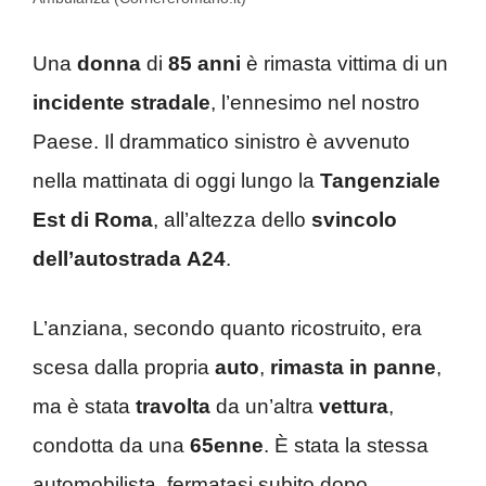
Una
donna
di
85 anni
è rimasta vittima di un
incidente stradale
, l’ennesimo nel nostro
Paese. Il drammatico sinistro è avvenuto
nella mattinata di oggi lungo la
Tangenziale
Est di Roma
, all’altezza dello
svincolo
dell’autostrada
A24
.
L’anziana, secondo quanto ricostruito, era
scesa dalla propria
auto
,
rimasta in panne
,
ma è stata
travolta
da un’altra
vettura
,
condotta da una
65enne
. È stata la stessa
automobilista, fermatasi subito dopo