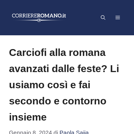
Vai
al
Menu
contenuto
Carciofi alla romana
avanzati dalle feste? Li
usiamo così e fai
secondo e contorno
insieme
Gennaio 8, 2024
di
Paola Saija