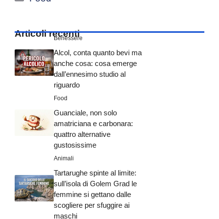
Articoli recenti
Benessere
Alcol, conta quanto bevi ma
anche cosa: cosa emerge
dall’ennesimo studio al
riguardo
Food
Guanciale, non solo
amatriciana e carbonara:
quattro alternative
gustosissime
Animali
Tartarughe spinte al limite:
sull’isola di Golem Grad le
femmine si gettano dalle
scogliere per sfuggire ai
maschi