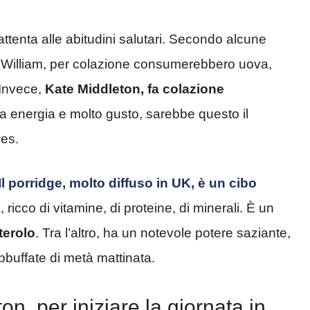
ttenta alle abitudini salutari. Secondo alcune
iglio William, per colazione consumerebbero uova,
 Invece,
Kate Middleton, fa colazione
ta energia e molto gusto, sarebbe questo il
les.
Il porridge, molto diffuso in UK, è un cibo
ricco di vitamine, di proteine, di minerali. È un
terolo
. Tra l’altro, ha un notevole potere saziante,
bbuffate di metà mattinata.
n, per iniziare la giornata in