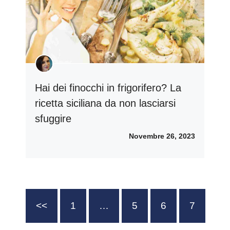
Hai dei finocchi in frigorifero? La
ricetta siciliana da non lasciarsi
sfuggire
Novembre 26, 2023
<<
1
…
5
6
7