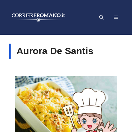
Vai
al
Menu
contenuto
Aurora De Santis