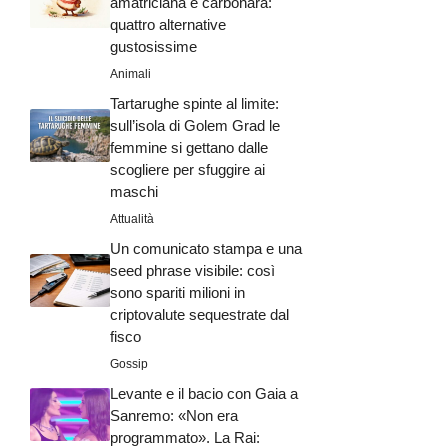
amatriciana e carbonara:
quattro alternative
gustosissime
Animali
Tartarughe spinte al limite:
sull’isola di Golem Grad le
femmine si gettano dalle
scogliere per sfuggire ai
maschi
Attualità
Un comunicato stampa e una
seed phrase visibile: così
sono spariti milioni in
criptovalute sequestrate dal
fisco
Gossip
Levante e il bacio con Gaia a
Sanremo: «Non era
programmato». La Rai: