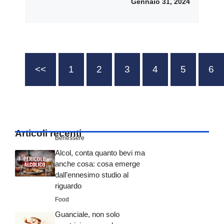
Gennaio 31, 2024
<<
1
2
3
4
5
6
Articoli recenti
Benessere
Alcol, conta quanto bevi ma
anche cosa: cosa emerge
dall’ennesimo studio al
riguardo
Food
Guanciale, non solo