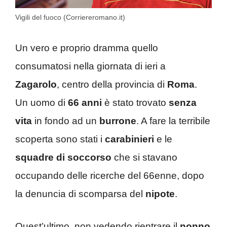
Vigili del fuoco (Corriereromano.it)
Un vero e proprio dramma quello
consumatosi nella giornata di ieri a
Zagarolo
, centro della provincia di
Roma
.
Un uomo di
66 anni
è stato trovato
senza
vita
in fondo ad un
burrone
. A fare la terribile
scoperta sono stati i
carabinieri
e le
squadre
di soccorso
che si stavano
occupando delle ricerche del 66enne, dopo
la denuncia di scomparsa del
nipote
.
Quest’ultimo, non vedendo rientrare il
nonno