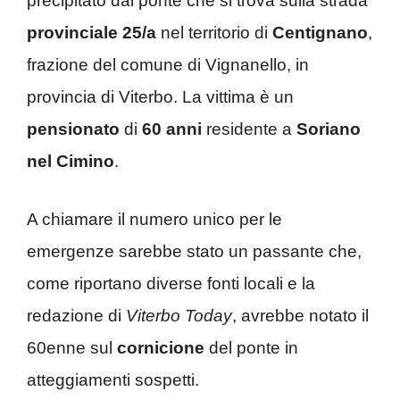
precipitato dal ponte che si trova sulla strada
provinciale 25/a
nel territorio di
Centignano
,
frazione del comune di Vignanello, in
provincia di Viterbo. La vittima è un
pensionato
di
60 anni
residente a
Soriano
nel Cimino
.
A chiamare il numero unico per le
emergenze sarebbe stato un passante che,
come riportano diverse fonti locali e la
redazione di
Viterbo Today
, avrebbe notato il
60enne sul
cornicione
del ponte in
atteggiamenti sospetti.