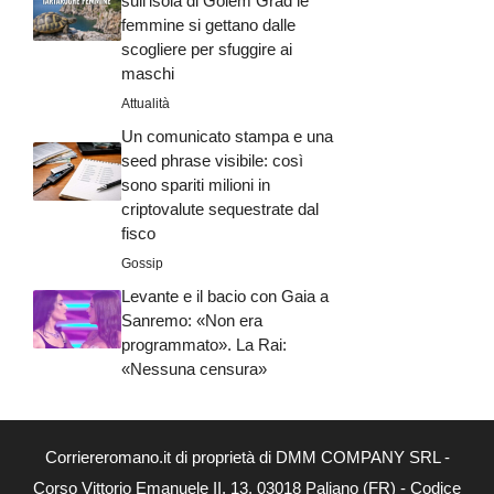
sull’isola di Golem Grad le
femmine si gettano dalle
scogliere per sfuggire ai
maschi
Attualità
Un comunicato stampa e una
seed phrase visibile: così
sono spariti milioni in
criptovalute sequestrate dal
fisco
Gossip
Levante e il bacio con Gaia a
Sanremo: «Non era
programmato». La Rai:
«Nessuna censura»
Corriereromano.it di proprietà di DMM COMPANY SRL -
Corso Vittorio Emanuele II, 13, 03018 Paliano (FR) - Codice