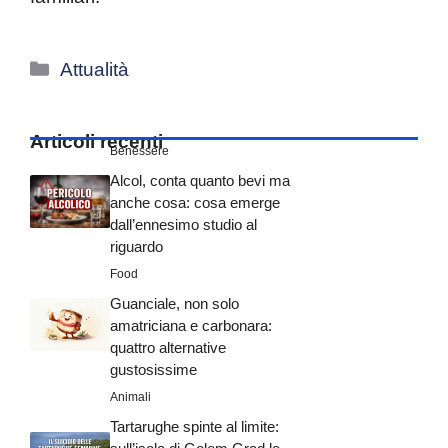
Categorie
Attualità
Articoli recenti
Benessere
Alcol, conta quanto bevi ma
anche cosa: cosa emerge
dall’ennesimo studio al
riguardo
Food
Guanciale, non solo
amatriciana e carbonara:
quattro alternative
gustosissime
Animali
Tartarughe spinte al limite: