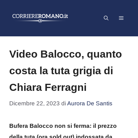
Vai
al
Menu
contenuto
Video Balocco, quanto
costa la tuta grigia di
Chiara Ferragni
Dicembre 22, 2023
di
Aurora De Santis
Bufera Balocco non si ferma: il prezzo
della tuta (ora sold out) indossata da