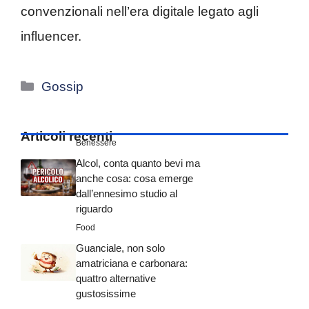
convenzionali nell’era digitale legato agli
influencer.
Categorie
Gossip
Articoli recenti
Benessere
Alcol, conta quanto bevi ma
anche cosa: cosa emerge
dall’ennesimo studio al
riguardo
Food
Guanciale, non solo
amatriciana e carbonara:
quattro alternative
gustosissime