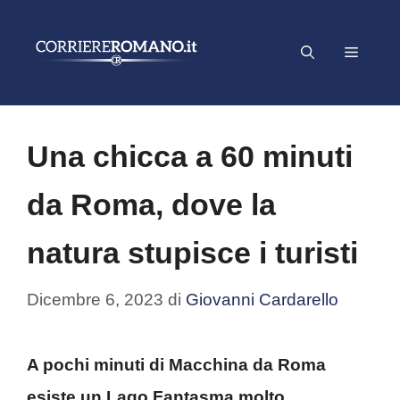
Vai
al
Menu
contenuto
Una chicca a 60 minuti
da Roma, dove la
natura stupisce i turisti
Dicembre 6, 2023
di
Giovanni Cardarello
A pochi minuti di Macchina da Roma
esiste un Lago Fantasma molto