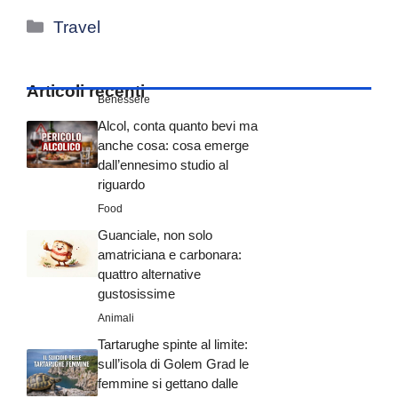
Categorie
Travel
Articoli recenti
Benessere
Alcol, conta quanto bevi ma
anche cosa: cosa emerge
dall’ennesimo studio al
riguardo
Food
Guanciale, non solo
amatriciana e carbonara:
quattro alternative
gustosissime
Animali
Tartarughe spinte al limite:
sull’isola di Golem Grad le
femmine si gettano dalle