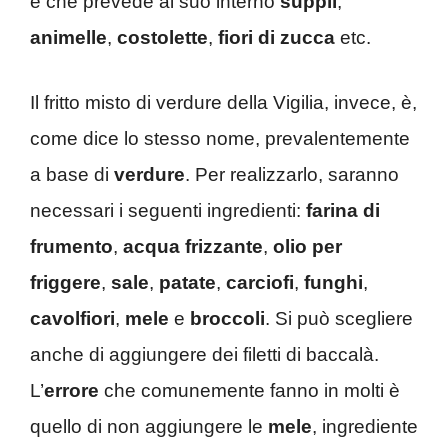
e che prevede al suo interno
supplì
,
animelle
,
costolette
,
fiori di zucca
etc.
Il fritto misto di verdure della Vigilia, invece, è,
come dice lo stesso nome, prevalentemente
a base di
verdure
. Per realizzarlo, saranno
necessari i seguenti ingredienti:
farina di
frumento
,
acqua frizzante
,
olio
per
friggere
,
sale
,
patate
,
carciofi
,
funghi
,
cavolfiori
,
mele
e
broccoli
. Si può scegliere
anche di aggiungere dei filetti di baccalà.
L’
errore
che comunemente fanno in molti è
quello di non aggiungere le
mele
, ingrediente