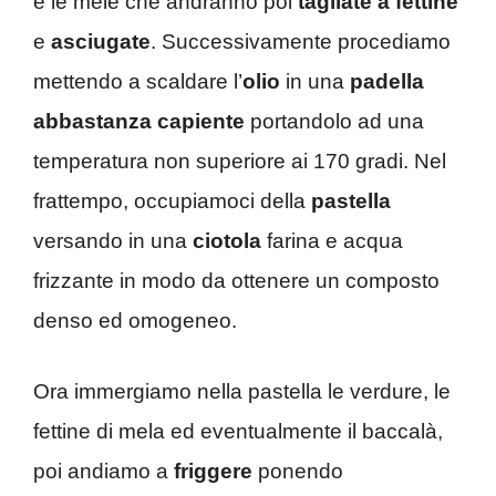
e le mele che andranno poi
tagliate a fettine
e
asciugate
. Successivamente procediamo
mettendo a scaldare l’
olio
in una
padella
abbastanza capiente
portandolo ad una
temperatura non superiore ai 170 gradi. Nel
frattempo, occupiamoci della
pastella
versando in una
ciotola
farina e acqua
frizzante in modo da ottenere un composto
denso ed omogeneo.
Ora immergiamo nella pastella le verdure, le
fettine di mela ed eventualmente il baccalà,
poi andiamo a
friggere
ponendo