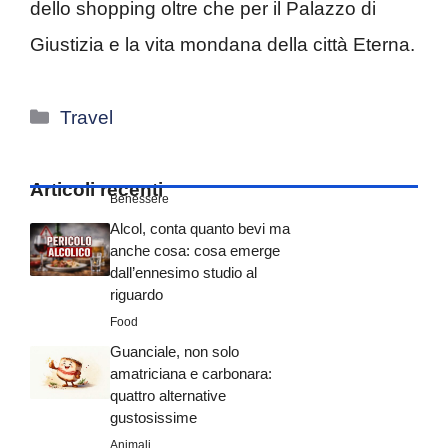
dello shopping oltre che per il Palazzo di
Giustizia e la vita mondana della città Eterna.
Categorie
Travel
Articoli recenti
Benessere
Alcol, conta quanto bevi ma
anche cosa: cosa emerge
dall’ennesimo studio al
riguardo
Food
Guanciale, non solo
amatriciana e carbonara:
quattro alternative
gustosissime
Animali