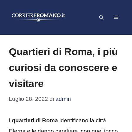
Vai
al
Menu
contenuto
Quartieri di Roma, i più
curiosi da conoscere e
visitare
Luglio 28, 2022
di
admin
I
quartieri di Roma
identificano la città
Eterna e le danno carattere, con quel tocco