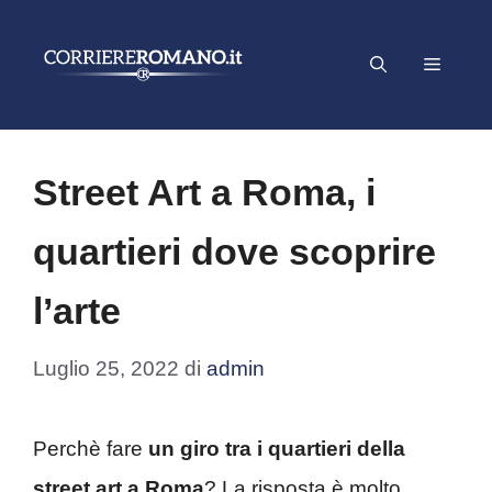
Vai
al
Menu
contenuto
Street Art a Roma, i
quartieri dove scoprire
l’arte
Luglio 25, 2022
di
admin
Perchè fare
un giro tra i quartieri della
street art a Roma
? La risposta è molto