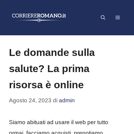
Vai
al
Menu
contenuto
Le domande sulla
salute? La prima
risorsa è online
Agosto 24, 2023
di
admin
Siamo abituati ad usare il web per tutto
ormai, facciamo acquisti, prenotiamo