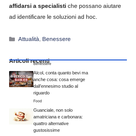
affidarsi a specialisti
che possano aiutare
ad identificare le soluzioni ad hoc.
Categorie
Attualità
,
Benessere
Articoli recenti
Benessere
Alcol, conta quanto bevi ma
anche cosa: cosa emerge
dall’ennesimo studio al
riguardo
Food
Guanciale, non solo
amatriciana e carbonara:
quattro alternative
gustosissime