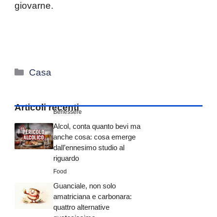
giovarne.
Categorie
Casa
Articoli recenti
Benessere
Alcol, conta quanto bevi ma
anche cosa: cosa emerge
dall’ennesimo studio al
riguardo
Food
Guanciale, non solo
amatriciana e carbonara:
quattro alternative