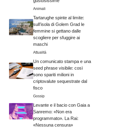
gustosissime
Animali
Tartarughe spinte al limite:
sull’isola di Golem Grad le
femmine si gettano dalle
scogliere per sfuggire ai
maschi
Attualità
Un comunicato stampa e una
seed phrase visibile: così
sono spariti milioni in
criptovalute sequestrate dal
fisco
Gossip
Levante e il bacio con Gaia a
Sanremo: «Non era
programmato». La Rai:
«Nessuna censura»