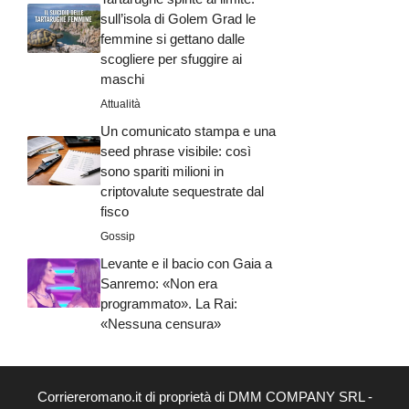
sull’isola di Golem Grad le
femmine si gettano dalle
scogliere per sfuggire ai
maschi
Attualità
Un comunicato stampa e una
seed phrase visibile: così
sono spariti milioni in
criptovalute sequestrate dal
fisco
Gossip
Levante e il bacio con Gaia a
Sanremo: «Non era
programmato». La Rai:
«Nessuna censura»
Corriereromano.it di proprietà di DMM COMPANY SRL -