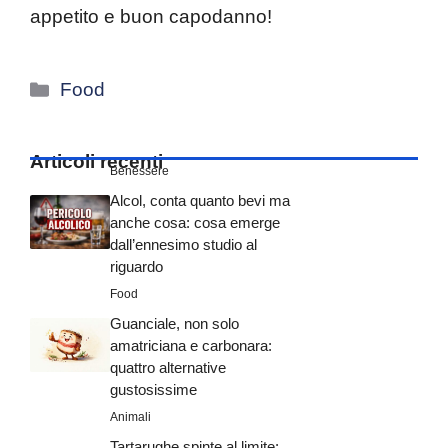
appetito e buon capodanno!
Categorie
Food
Articoli recenti
Benessere
Alcol, conta quanto bevi ma
anche cosa: cosa emerge
dall’ennesimo studio al
riguardo
Food
Guanciale, non solo
amatriciana e carbonara:
quattro alternative
gustosissime
Animali
Tartarughe spinte al limite: