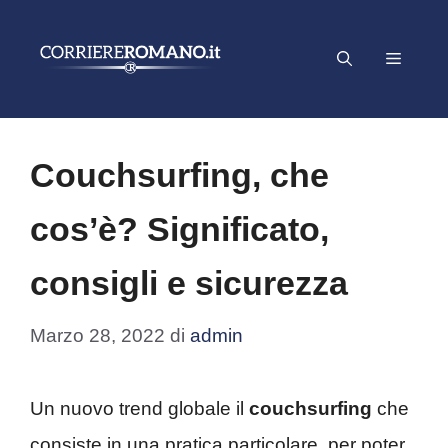
Vai
al
Menu
contenuto
Couchsurfing, che
cos’è? Significato,
consigli e sicurezza
Marzo 28, 2022
di
admin
Un nuovo trend globale il
couchsurfing
che
consiste in una pratica particolare, per poter