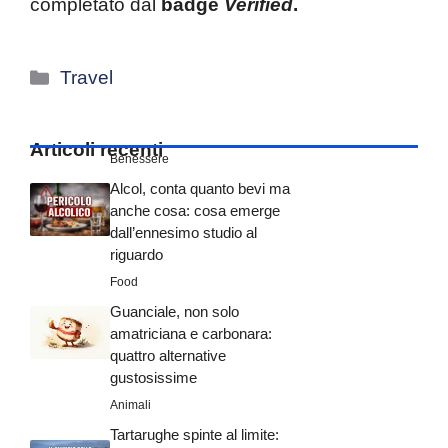
completato dal
badge
Verified
.
Categorie
Travel
Articoli recenti
Benessere
Alcol, conta quanto bevi ma
anche cosa: cosa emerge
dall’ennesimo studio al
riguardo
Food
Guanciale, non solo
amatriciana e carbonara:
quattro alternative
gustosissime
Animali
Tartarughe spinte al limite: