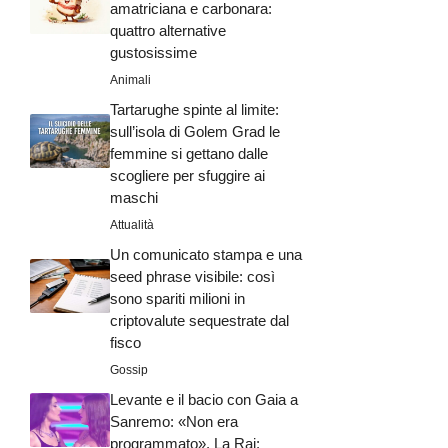
amatriciana e carbonara:
quattro alternative
gustosissime
Animali
Tartarughe spinte al limite:
sull’isola di Golem Grad le
femmine si gettano dalle
scogliere per sfuggire ai
maschi
Attualità
Un comunicato stampa e una
seed phrase visibile: così
sono spariti milioni in
criptovalute sequestrate dal
fisco
Gossip
Levante e il bacio con Gaia a
Sanremo: «Non era
programmato». La Rai: