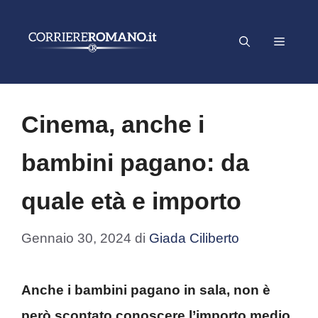
Vai
al
Menu
contenuto
Cinema, anche i
bambini pagano: da
quale età e importo
Gennaio 30, 2024
di
Giada Ciliberto
Anche i bambini pagano in sala, non è
però scontato conoscere l’importo medio