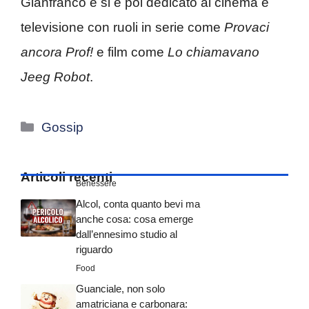
Gianfranco e si è poi dedicato al cinema e
televisione con ruoli in serie come
Provaci
ancora Prof!
e film come
Lo chiamavano
Jeeg Robot
.
Categorie
Gossip
Articoli recenti
Benessere
Alcol, conta quanto bevi ma
anche cosa: cosa emerge
dall’ennesimo studio al
riguardo
Food
Guanciale, non solo
amatriciana e carbonara: