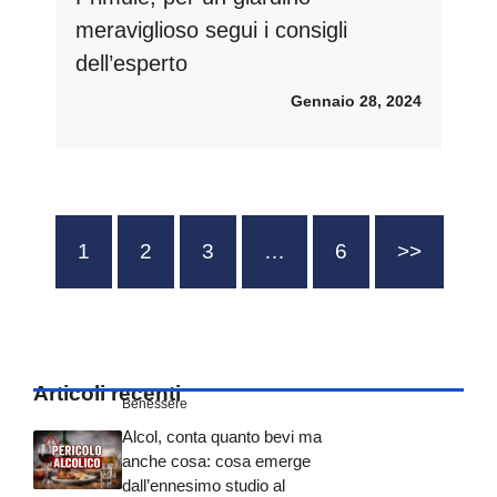
meraviglioso segui i consigli
dell’esperto
Gennaio 28, 2024
1
2
3
…
6
>>
Articoli recenti
Benessere
Alcol, conta quanto bevi ma
anche cosa: cosa emerge
dall’ennesimo studio al