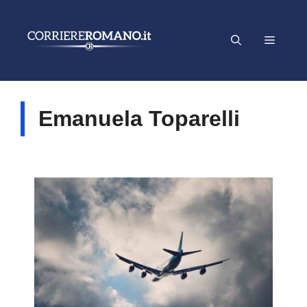
Vai
al
Menu
contenuto
Emanuela Toparelli