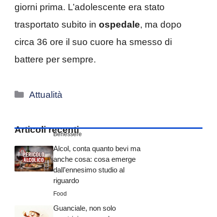
giorni prima. L’adolescente era stato
trasportato subito in
ospedale
, ma dopo
circa 36 ore il suo cuore ha smesso di
battere per sempre.
Categorie
Attualità
Articoli recenti
Benessere
Alcol, conta quanto bevi ma
anche cosa: cosa emerge
dall’ennesimo studio al
riguardo
Food
Guanciale, non solo