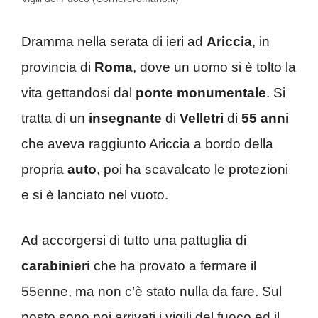
Dramma nella serata di ieri ad
Ariccia
, in
provincia di
Roma
, dove un uomo si è tolto la
vita gettandosi dal
ponte monumentale
. Si
tratta di un
insegnante
di
Velletri
di
55 anni
che aveva raggiunto Ariccia a bordo della
propria
auto
, poi ha scavalcato le protezioni
e si è lanciato nel vuoto.
Ad accorgersi di tutto una pattuglia di
carabinieri
che ha provato a fermare il
55enne, ma non c’è stato nulla da fare. Sul
posto sono poi arrivati i vigili del fuoco ed il