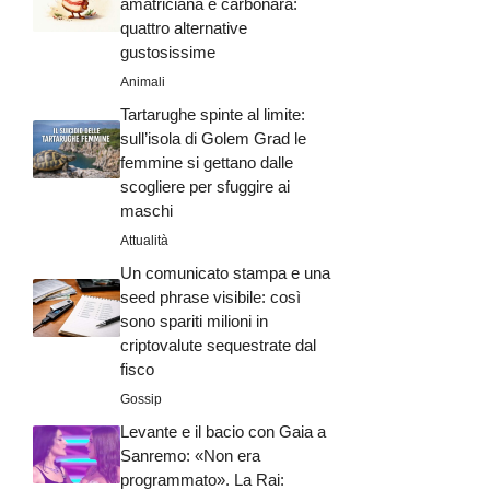
amatriciana e carbonara:
quattro alternative
gustosissime
Animali
Tartarughe spinte al limite:
sull’isola di Golem Grad le
femmine si gettano dalle
scogliere per sfuggire ai
maschi
Attualità
Un comunicato stampa e una
seed phrase visibile: così
sono spariti milioni in
criptovalute sequestrate dal
fisco
Gossip
Levante e il bacio con Gaia a
Sanremo: «Non era
programmato». La Rai: