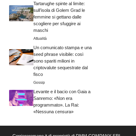
Tartarughe spinte al limite:
sull’isola di Golem Grad le
femmine si gettano dalle
scogliere per sfuggire ai
maschi
Attualità
Un comunicato stampa e una
seed phrase visibile: così
sono spariti milioni in
criptovalute sequestrate dal
fisco
Gossip
Levante e il bacio con Gaia a
Sanremo: «Non era
programmato». La Rai:
«Nessuna censura»
Corriereromano.it di proprietà di DMM COMPANY SRL -