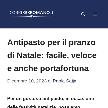
Vai
al
Menu
contenuto
Antipasto per il pranzo
di Natale: facile, veloce
e anche portafortuna
Dicembre 10, 2023
di
Paola Saija
Per un gustoso antipasto, in occasione
delle festività natalizie, possiamo