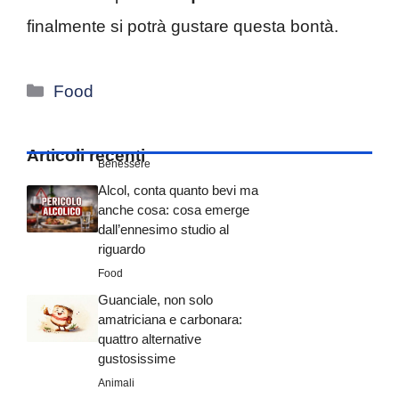
finalmente si potrà gustare questa bontà.
Categorie
Food
Articoli recenti
Benessere
Alcol, conta quanto bevi ma
anche cosa: cosa emerge
dall’ennesimo studio al
riguardo
Food
Guanciale, non solo
amatriciana e carbonara:
quattro alternative
gustosissime
Animali