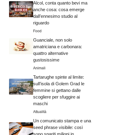
Alcol, conta quanto bevi ma
anche cosa: cosa emerge
dall’ennesimo studio al
riguardo
Food
Guanciale, non solo
amatriciana e carbonara:
quattro alternative
gustosissime
Animali
Tartarughe spinte al limite:
sull’isola di Golem Grad le
femmine si gettano dalle
scogliere per sfuggire ai
maschi
Attualità
Un comunicato stampa e una
seed phrase visibile: così
sono spariti milioni in