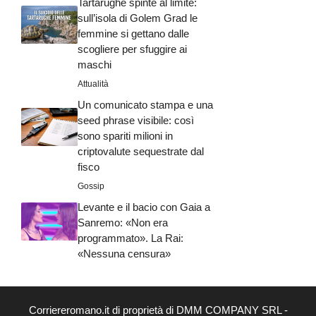
Tartarughe spinte al limite:
sull’isola di Golem Grad le
femmine si gettano dalle
scogliere per sfuggire ai
maschi
Attualità
Un comunicato stampa e una
seed phrase visibile: così
sono spariti milioni in
criptovalute sequestrate dal
fisco
Gossip
Levante e il bacio con Gaia a
Sanremo: «Non era
programmato». La Rai:
«Nessuna censura»
Corriereromano.it di proprietà di DMM COMPANY SRL -