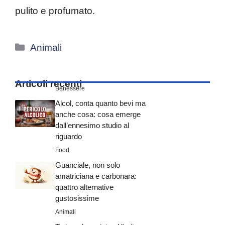
pulito e profumato.
Categorie
Animali
Articoli recenti
Benessere
Alcol, conta quanto bevi ma
anche cosa: cosa emerge
dall’ennesimo studio al
riguardo
Food
Guanciale, non solo
amatriciana e carbonara:
quattro alternative
gustosissime
Animali