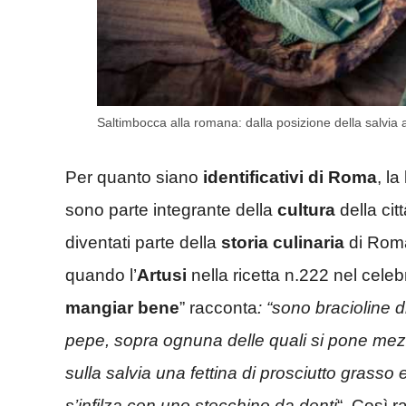
Saltimbocca alla romana: dalla posizione della salvia a
Per quanto siano
identificativi di Roma
, l
sono parte integrante della
cultura
della ci
diventati parte della
storia culinaria
di Roma
quando l’
Artusi
nella ricetta n.222 nel celebr
mangiar bene
” racconta
: “sono bracioline d
pepe, sopra ognuna delle quali si pone mezz
sulla salvia una fettina di prosciutto grass
s’infilza con uno stecchino da denti
“. Così 