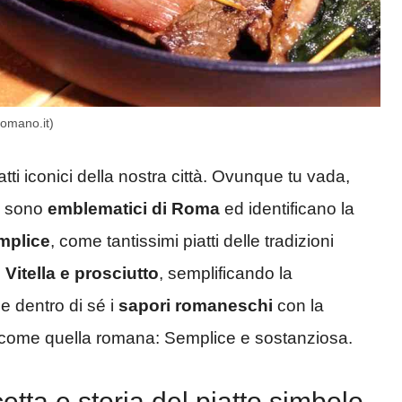
romano.it)
tti iconici della nostra città. Ovunque tu vada,
ca sono
emblematici di Roma
ed identificano la
mplice
, come tantissimi piatti delle tradizioni
.
Vitella e prosciutto
, semplificando la
e dentro di sé i
sapori romaneschi
con la
a come quella romana: Semplice e sostanziosa.
etta e storia del piatto simbolo