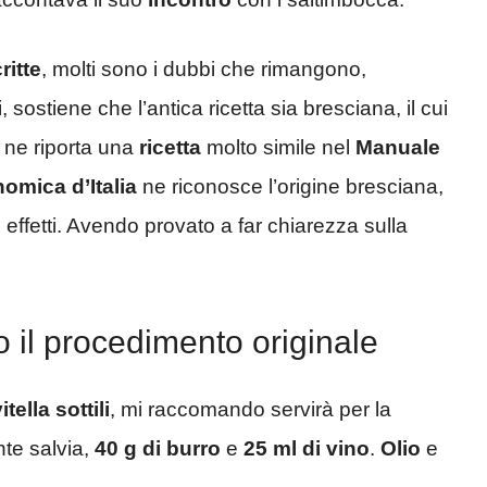
ritte
, molti sono i dubbi che rimangono,
tti, sostiene che l’antica ricetta sia bresciana, il cui
, ne riporta una
ricetta
molto simile nel
Manuale
omica d’Italia
ne riconosce l’origine bresciana,
li effetti. Avendo provato a far chiarezza sulla
co il procedimento originale
itella sottili
, mi raccomando servirà per la
te salvia,
40 g di burro
e
25 ml di vino
.
Olio
e