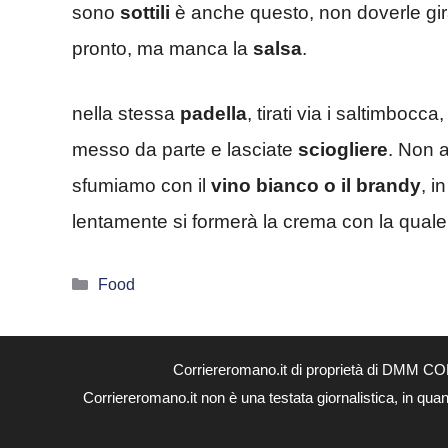
sono
sottili
è anche questo, non doverle gir
pronto, ma manca la
salsa
.
nella stessa
padella
, tirati via i saltimbocc
messo da parte e lasciate
sciogliere
. Non 
sfumiamo con il
vino bianco o il brandy
, i
lentamente si formerà la crema con la quale 
Categorie
Food
Corriereromano.it di proprietà di DMM CO
Corriereromano.it non è una testata giornalistica, in qua