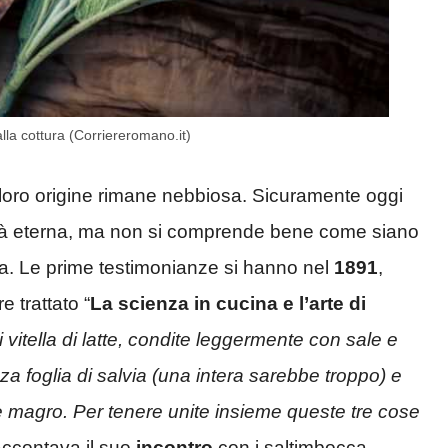
lla cottura (Corriereromano.it)
a loro origine rimane nebbiosa. Sicuramente oggi
ttà eterna, ma non si comprende bene come siano
. Le prime testimonianze si hanno nel
1891
,
e trattato “
La scienza in cucina e l’arte di
i vitella di latte, condite leggermente con sale e
a foglia di salvia (una intera sarebbe troppo) e
o e magro. Per tenere unite insieme queste tre cose
raccontava il suo
incontro
con i saltimbocca.