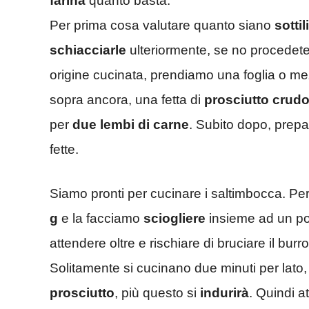
farina
quanto basta.
Per prima cosa valutare quanto siano
sottili
schiacciarle
ulteriormente, se no procedet
origine cucinata, prendiamo una foglia o m
sopra ancora, una fetta di
prosciutto crud
per
due lembi di carne
. Subito dopo, prepa
fette.
Siamo pronti per cucinare i saltimbocca. P
g
e la facciamo
sciogliere
insieme ad un po’
attendere oltre e rischiare di bruciare il burr
Solitamente si cucinano due minuti per lato, 
prosciutto
, più questo si
indurirà
. Quindi at