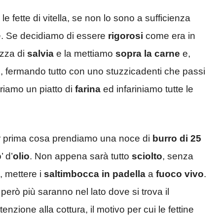
le fette di vitella, se non lo sono a sufficienza
e. Se decidiamo di essere
rigorosi
come era in
ezza di
salvia
e la mettiamo
sopra la carne
e,
o
, fermando tutto con uno stuzzicadenti che passi
riamo un piatto di
farina
ed infariniamo tutte le
er prima cosa prendiamo una noce di
burro di 25
 d’
olio
. Non appena sarà tutto
sciolto
, senza
o, mettere i
saltimbocca in padella
a
fuoco vivo
.
però più saranno nel lato dove si trova il
tenzione alla cottura, il motivo per cui le fettine