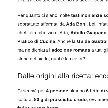
Per quanto ci siano molte
testimonianze sc
soprattutto affermati da
Ada Boni
. Lei, infa
chef, oltre che zio di Ada,
Adolfo Giaquino
Pratico di Cucina
. Anche la
Guida Gastron
ma ne dichiara
l’adozione romana
a tutti g
storia del piatto, qual è la ricetta?
Dalle origini alla ricetta: ec
Ci servirà per
4 persone
almeno
6 fette di v
cottura,
80 g di prosciutto crudo
, ovviamen