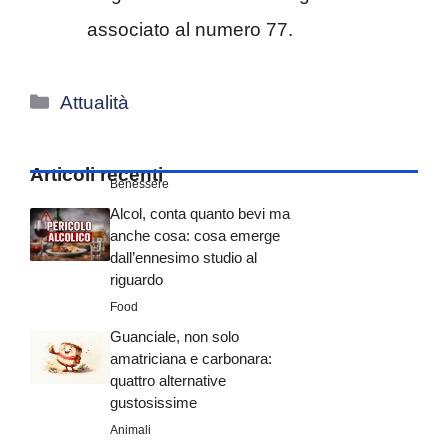
associato al numero 77.
Categorie
Attualità
Articoli recenti
Benessere
Alcol, conta quanto bevi ma
anche cosa: cosa emerge
dall’ennesimo studio al
riguardo
Food
Guanciale, non solo
amatriciana e carbonara:
quattro alternative
gustosissime
Animali