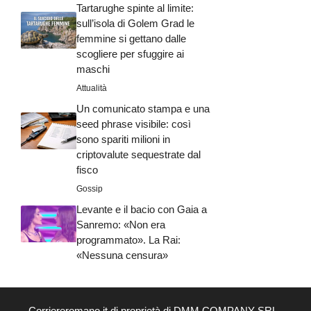
Tartarughe spinte al limite:
sull’isola di Golem Grad le
femmine si gettano dalle
scogliere per sfuggire ai
maschi
Attualità
Un comunicato stampa e una
seed phrase visibile: così
sono spariti milioni in
criptovalute sequestrate dal
fisco
Gossip
Levante e il bacio con Gaia a
Sanremo: «Non era
programmato». La Rai:
«Nessuna censura»
Corriereromano.it di proprietà di DMM COMPANY SRL -