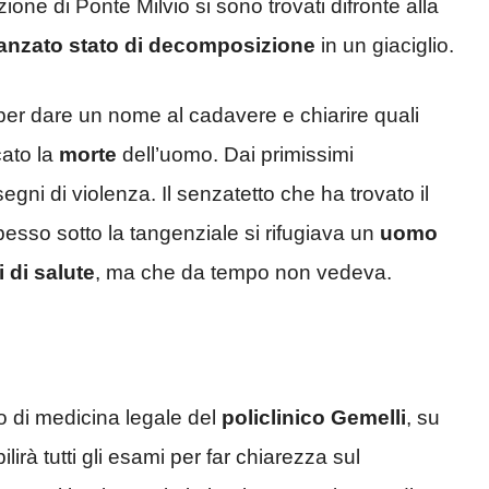
azione di Ponte Milvio si sono trovati difronte alla
anzato stato di decomposizione
in un giaciglio.
er dare un nome al cadavere e chiarire quali
ato la
morte
dell’uomo. Dai primissimi
egni di violenza. Il senzatetto che ha trovato il
esso sotto la tangenziale si rifugiava un
uomo
 di salute
, ma che da tempo non vedeva.
uto di medicina legale del
policlinico Gemelli
, su
ilirà tutti gli esami per far chiarezza sul