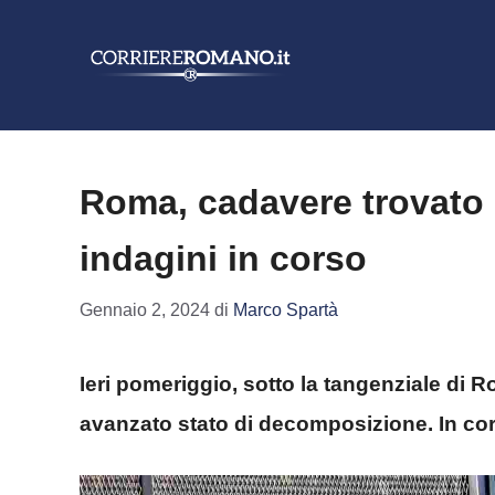
Vai
al
contenuto
Roma, cadavere trovato s
indagini in corso
Gennaio 2, 2024
di
Marco Spartà
Ieri pomeriggio, sotto la tangenziale di R
avanzato stato di decomposizione. In cors