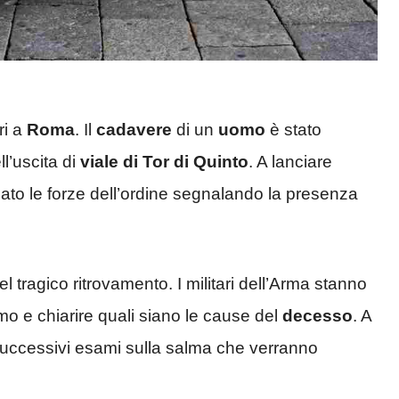
ri a
Roma
. Il
cadavere
di un
uomo
è stato
ll’uscita di
viale di Tor di Quinto
. A lanciare
to le forze dell’ordine segnalando la presenza
el tragico ritrovamento. I militari dell’Arma stanno
omo e chiarire quali siano le cause del
decesso
. A
successivi esami sulla salma che verranno