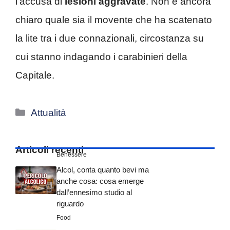
l’accusa di
lesioni
aggravate
. Non è ancora
chiaro quale sia il movente che ha scatenato
la lite tra i due connazionali, circostanza su
cui stanno indagando i carabinieri della
Capitale.
Categorie
Attualità
Articoli recenti
Benessere
Alcol, conta quanto bevi ma
anche cosa: cosa emerge
dall’ennesimo studio al
riguardo
Food