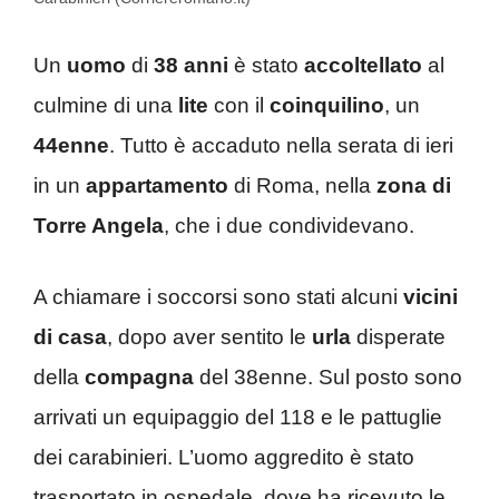
Un
uomo
di
38 anni
è stato
accoltellato
al
culmine di una
lite
con il
coinquilino
, un
44enne
. Tutto è accaduto nella serata di ieri
in un
appartamento
di Roma, nella
zona di
Torre Angela
, che i due condividevano.
A chiamare i soccorsi sono stati alcuni
vicini
di casa
, dopo aver sentito le
urla
disperate
della
compagna
del 38enne. Sul posto sono
arrivati un equipaggio del 118 e le pattuglie
dei carabinieri. L’uomo aggredito è stato
trasportato in ospedale, dove ha ricevuto le