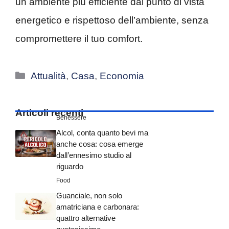
un ambiente più efficiente dal punto di vista
energetico e rispettoso dell’ambiente, senza
compromettere il tuo comfort.
Categorie
Attualità
,
Casa
,
Economia
Articoli recenti
Benessere
Alcol, conta quanto bevi ma
anche cosa: cosa emerge
dall’ennesimo studio al
riguardo
Food
Guanciale, non solo
amatriciana e carbonara:
quattro alternative