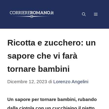
Vai
al
Menu
contenuto
Ricotta e zucchero: un
sapore che vi farà
tornare bambini
Dicembre 12, 2023
di
Lorenzo Angelini
Un sapore per tornare bambini, rubando
dalla ciotola con un cucchiaino il piatto