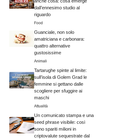
anche cosa: cosa emerge
dall’ennesimo studio al
riguardo
Food
Guanciale, non solo
amatriciana e carbonara:
quattro alternative
gustosissime
Animali
Tartarughe spinte al limite:
sull’isola di Golem Grad le
femmine si gettano dalle
scogliere per sfuggire ai
maschi
Attualità
Un comunicato stampa e una
seed phrase visibile: così
sono spariti milioni in
criptovalute sequestrate dal