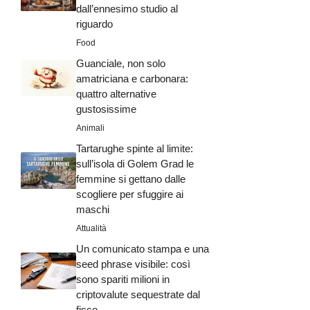
dall’ennesimo studio al
riguardo
Food
Guanciale, non solo
amatriciana e carbonara:
quattro alternative
gustosissime
Animali
Tartarughe spinte al limite:
sull’isola di Golem Grad le
femmine si gettano dalle
scogliere per sfuggire ai
maschi
Attualità
Un comunicato stampa e una
seed phrase visibile: così
sono spariti milioni in
criptovalute sequestrate dal
fisco