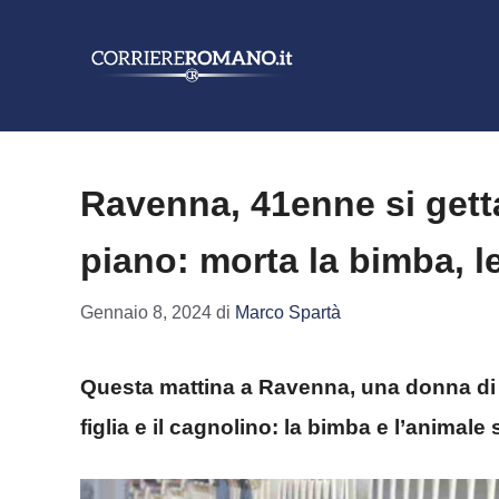
Vai
al
contenuto
Ravenna, 41enne si getta
piano: morta la bimba, l
Gennaio 8, 2024
di
Marco Spartà
Questa mattina a Ravenna, una donna di 4
figlia e il cagnolino: la bimba e l’animal