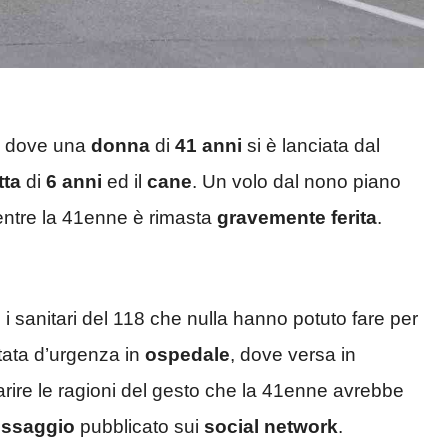
, dove una
donna
di
41 anni
si è lanciata dal
tta
di
6 anni
ed il
cane
. Un volo dal nono piano
entre la 41enne è rimasta
gravemente ferita
.
i i sanitari del 118 che nulla hanno potuto fare per
tata d’urgenza in
ospedale
, dove versa in
iarire le ragioni del gesto che la 41enne avrebbe
ssaggio
pubblicato sui
social network
.