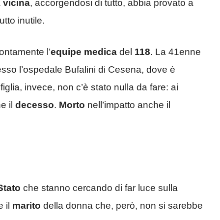
a
vicina
, accorgendosi di tutto, abbia provato a
tto inutile.
rontamente l’
equipe
medica
del
118
. La 41enne
esso l’ospedale Bufalini di Cesena, dove è
 figlia, invece, non c’è stato nulla da fare: ai
e il
decesso
.
Morto
nell’impatto anche il
Stato
che stanno cercando di far luce sulla
 il
marito
della donna che, però, non si sarebbe