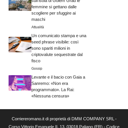
sull’isola di Golem Grad le
femmine si gettano dalle
scogliere per sfuggire ai
maschi
Attualità
Un comunicato stampa e una
seed phrase visibile: così
sono spariti milioni in
criptovalute sequestrate dal
fisco
Gossip
Levante e il bacio con Gaia a
Sanremo: «Non era
programmato». La Rai:
«Nessuna censura»
Corriereromano.it di proprietà di DMM COMPANY SRL -
Corso Vittorio Emanuele II, 13, 03018 Paliano (FR) - Codice