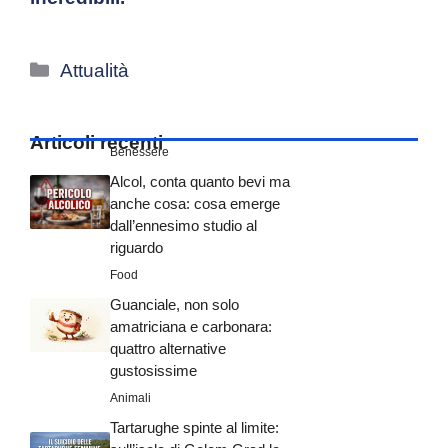
Categorie
Attualità
Articoli recenti
Benessere
Alcol, conta quanto bevi ma
anche cosa: cosa emerge
dall’ennesimo studio al
riguardo
Food
Guanciale, non solo
amatriciana e carbonara:
quattro alternative
gustosissime
Animali
Tartarughe spinte al limite: