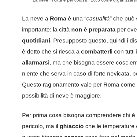
La neve in città è pericolosa? Ecco come organizzarsi
La neve a
Roma
è una “
casualità
” che può
importante: la città
non è preparata
per even
quotidiani
. Presupposto questo, quindi i di
è detto che si riesca a
combatterli
con tutti
allarmarsi
, ma che bisogna essere coscienti
niente che serva in caso di forte nevicata, 
Questo ragionamento vale per Roma come per 
possibilità di neve è maggiore.
Per prima cosa bisogna comprendere chi è i
pericolo, ma il
ghiaccio
che le temperature 