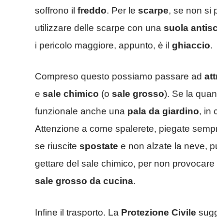
soffrono il
freddo
. Per le
scarpe
, se non si
utilizzare delle scarpe con una
suola antis
i pericolo maggiore, appunto, è il
ghiaccio
.
Compreso questo possiamo passare ad
att
e
sale chimico
(o
sale grosso
). Se la qua
funzionale anche una
pala da giardino
, in
Attenzione a come spalerete, piegate sempr
se riuscite
spostate
e non alzate la neve, 
gettare del sale chimico, per non provocare l
sale grosso da cucina
.
Infine il trasporto. La
Protezione Civile
sugge