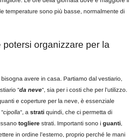
igliore. Le ore della giornata dove è maggiore il
i le temperature sono più basse, normalmente di
e potersi organizzare per la
 bisogna avere in casa. Partiamo dal vestiario,
tiario “
da neve
“, sia per i costi che per l’utilizzo.
uanti e coperture per la neve, è essenziale
 “
cipolla
“, a
strati
quindi, che ci permetta di
possano
togliere
strati. Importanti sono i
guanti
,
ttere in ordine l’esterno, proprio perché le mani