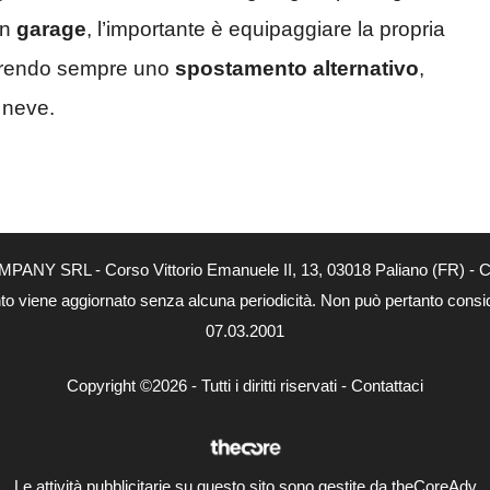
un
garage
, l’importante è equipaggiare la propria
ferendo sempre uno
spostamento alternativo
,
a neve.
MPANY SRL - Corso Vittorio Emanuele II, 13, 03018 Paliano (FR) - Co
nto viene aggiornato senza alcuna periodicità. Non può pertanto consider
07.03.2001
Copyright ©2026 - Tutti i diritti riservati -
Contattaci
Le attività pubblicitarie su questo sito sono gestite da theCoreAdv