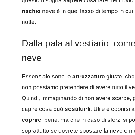
questo bisogna
sapere
cosa fare nel modo m
rischio
neve è in quel lasso di tempo in cu
notte.
Dalla pala al vestiario: com
neve
Essenziale sono le
attrezzature
giuste, che
non possiamo pretendere di avere tutto il ves
Quindi, immaginando di non avere scarpe, g
capire cosa può
sostituirli
. Utile è coprirsi a
coprirci
bene, ma che in caso di sforzi si 
soprattutto se dovrete spostare la neve e me