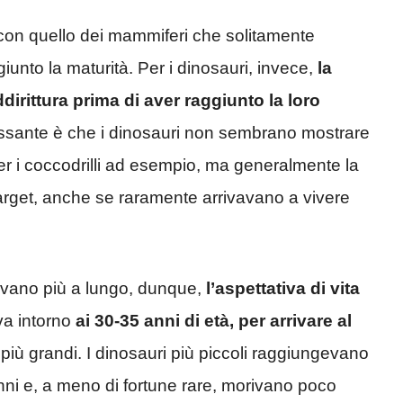
o con quello dei mammiferi che solitamente
unto la maturità. Per i dinosauri, invece,
la
rittura prima di aver raggiunto la loro
ressante è che i dinosauri non sembrano mostrare
r i coccodrilli ad esempio, ma generalmente la
target, anche se raramente arrivavano a vivere
vevano più a lungo, dunque,
l’aspettativa di vita
va intorno
ai 30-35 anni di età, per arrivare al
più grandi. I dinosauri più piccoli raggiungevano
nni e, a meno di fortune rare, morivano poco