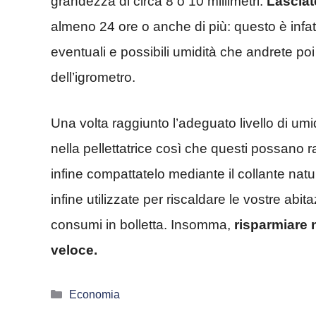
grandezza di circa 8 o 10 millimetri.
Lasciat
almeno 24 ore o anche di più: questo è infat
eventuali e possibili umidità che andrete poi
dell’igrometro.
Una volta raggiunto l’adeguato livello di umi
nella pellettatrice così che questi possano r
infine compattatelo mediante il collante natur
infine utilizzate per riscaldare le vostre abit
consumi in bolletta. Insomma,
risparmiare n
veloce.
Categorie
Economia