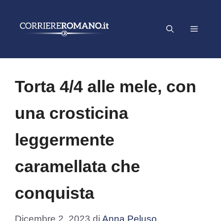
Vai
al
Menu
contenuto
Torta 4/4 alle mele, con
una crosticina
leggermente
caramellata che
conquista
Dicembre 2, 2023
di
Anna Peluso