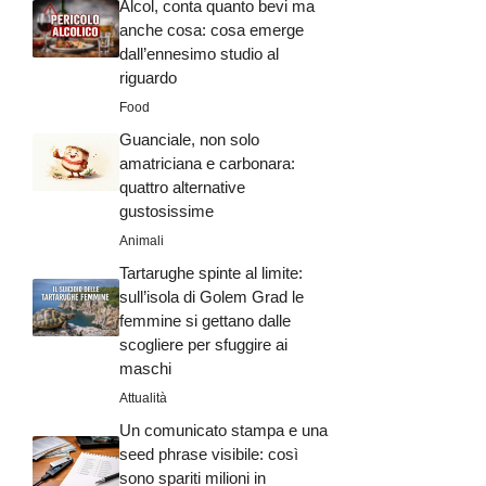
Alcol, conta quanto bevi ma
anche cosa: cosa emerge
dall’ennesimo studio al
riguardo
Food
Guanciale, non solo
amatriciana e carbonara:
quattro alternative
gustosissime
Animali
Tartarughe spinte al limite:
sull’isola di Golem Grad le
femmine si gettano dalle
scogliere per sfuggire ai
maschi
Attualità
Un comunicato stampa e una
seed phrase visibile: così
sono spariti milioni in