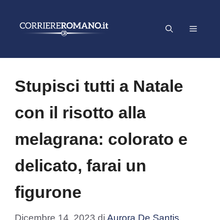
Vai
al
Menu
contenuto
Stupisci tutti a Natale
con il risotto alla
melagrana: colorato e
delicato, farai un
figurone
Dicembre 14, 2023
di
Aurora De Santis