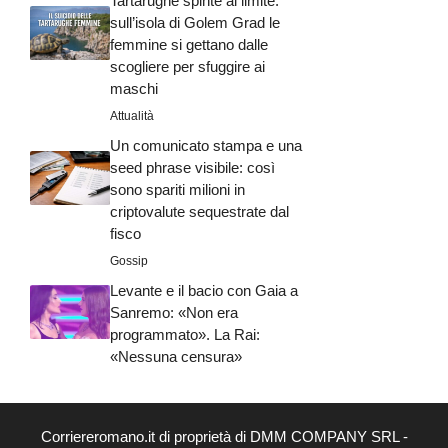
Tartarughe spinte al limite:
sull’isola di Golem Grad le
femmine si gettano dalle
scogliere per sfuggire ai
maschi
Attualità
Un comunicato stampa e una
seed phrase visibile: così
sono spariti milioni in
criptovalute sequestrate dal
fisco
Gossip
Levante e il bacio con Gaia a
Sanremo: «Non era
programmato». La Rai:
«Nessuna censura»
Corriereromano.it di proprietà di DMM COMPANY SRL -