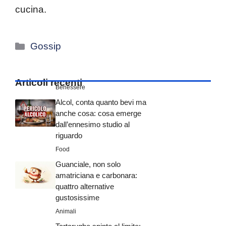
cucina.
Categorie
Gossip
Articoli recenti
Benessere
Alcol, conta quanto bevi ma
anche cosa: cosa emerge
dall’ennesimo studio al
riguardo
Food
Guanciale, non solo
amatriciana e carbonara:
quattro alternative
gustosissime
Animali