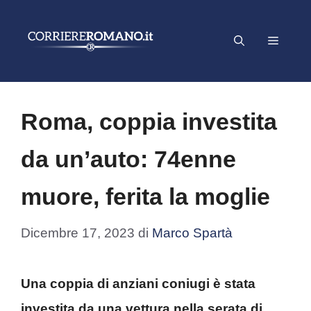
Vai
al
Menu
contenuto
Roma, coppia investita
da un’auto: 74enne
muore, ferita la moglie
Dicembre 17, 2023
di
Marco Spartà
Una coppia di anziani coniugi è stata
investita da una vettura nella serata di