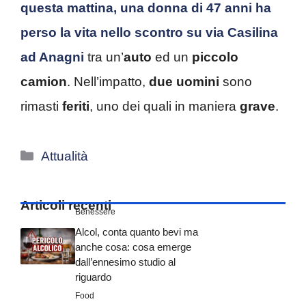
questa mattina, una donna di 47 anni ha
perso la vita nello scontro su via Casilina
ad Anagni
tra un’
auto
ed un
piccolo
camion
. Nell’impatto,
due uomini
sono
rimasti
feriti
, uno dei quali in maniera
grave
.
Categorie
Attualità
Articoli recenti
Benessere
Alcol, conta quanto bevi ma
anche cosa: cosa emerge
dall’ennesimo studio al
riguardo
Food