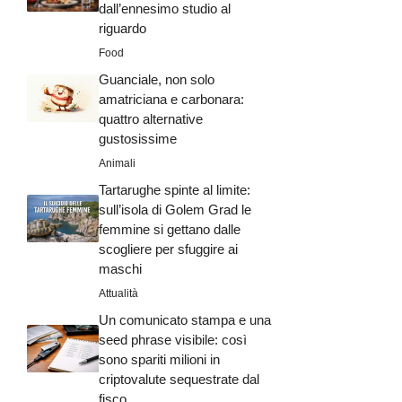
dall’ennesimo studio al
riguardo
Food
Guanciale, non solo
amatriciana e carbonara:
quattro alternative
gustosissime
Animali
Tartarughe spinte al limite:
sull’isola di Golem Grad le
femmine si gettano dalle
scogliere per sfuggire ai
maschi
Attualità
Un comunicato stampa e una
seed phrase visibile: così
sono spariti milioni in
criptovalute sequestrate dal
fisco