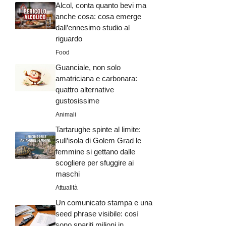
Alcol, conta quanto bevi ma
anche cosa: cosa emerge
dall’ennesimo studio al
riguardo
Food
Guanciale, non solo
amatriciana e carbonara:
quattro alternative
gustosissime
Animali
Tartarughe spinte al limite:
sull’isola di Golem Grad le
femmine si gettano dalle
scogliere per sfuggire ai
maschi
Attualità
Un comunicato stampa e una
seed phrase visibile: così
sono spariti milioni in