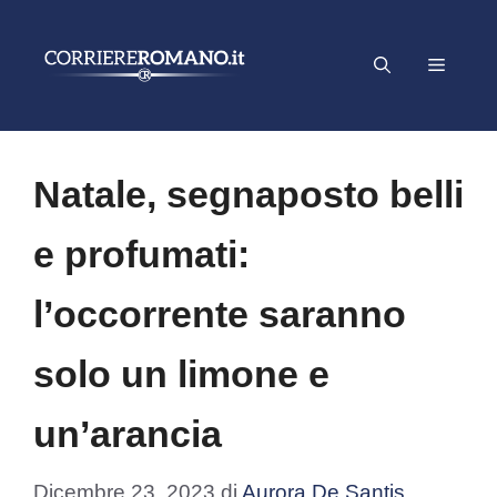
Vai
al
Menu
contenuto
Natale, segnaposto belli
e profumati:
l’occorrente saranno
solo un limone e
un’arancia
Dicembre 23, 2023
di
Aurora De Santis