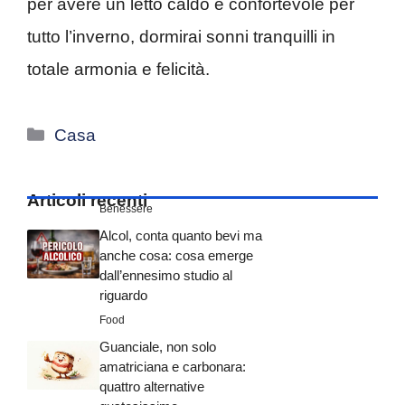
per avere un letto caldo e confortevole per
tutto l’inverno, dormirai sonni tranquilli in
totale armonia e felicità.
Categorie
Casa
Articoli recenti
Benessere
Alcol, conta quanto bevi ma
anche cosa: cosa emerge
dall’ennesimo studio al
riguardo
Food
Guanciale, non solo
amatriciana e carbonara:
quattro alternative