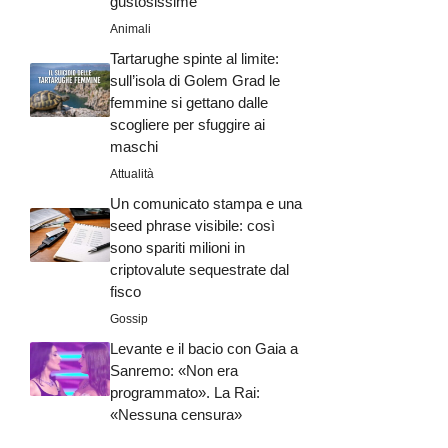
gustosissime
Animali
Tartarughe spinte al limite:
sull’isola di Golem Grad le
femmine si gettano dalle
scogliere per sfuggire ai
maschi
Attualità
Un comunicato stampa e una
seed phrase visibile: così
sono spariti milioni in
criptovalute sequestrate dal
fisco
Gossip
Levante e il bacio con Gaia a
Sanremo: «Non era
programmato». La Rai:
«Nessuna censura»