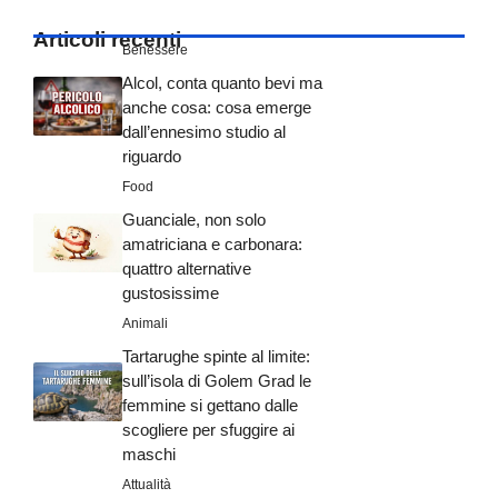
Articoli recenti
Benessere
Alcol, conta quanto bevi ma
anche cosa: cosa emerge
dall’ennesimo studio al
riguardo
Food
Guanciale, non solo
amatriciana e carbonara:
quattro alternative
gustosissime
Animali
Tartarughe spinte al limite:
sull’isola di Golem Grad le
femmine si gettano dalle
scogliere per sfuggire ai
maschi
Attualità