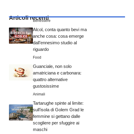
Articoli recenti
Benessere
Alcol, conta quanto bevi ma
anche cosa: cosa emerge
dall’ennesimo studio al
riguardo
Food
Guanciale, non solo
amatriciana e carbonara:
quattro alternative
gustosissime
Animali
Tartarughe spinte al limite:
sull’isola di Golem Grad le
femmine si gettano dalle
scogliere per sfuggire ai
maschi