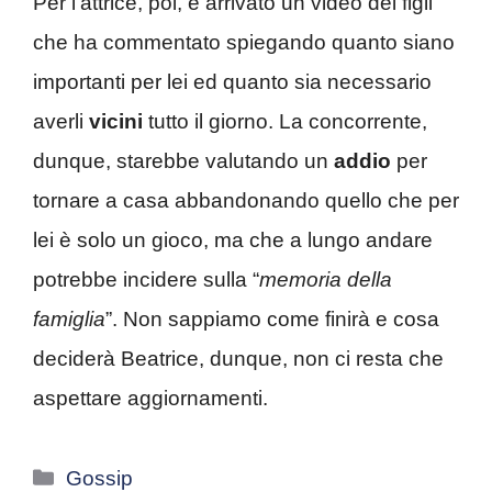
Per l’attrice, poi, è arrivato un video dei figli
che ha commentato spiegando quanto siano
importanti per lei ed quanto sia necessario
averli
vicini
tutto il giorno. La concorrente,
dunque, starebbe valutando un
addio
per
tornare a casa abbandonando quello che per
lei è solo un gioco, ma che a lungo andare
potrebbe incidere sulla “
memoria della
famiglia
”. Non sappiamo come finirà e cosa
deciderà Beatrice, dunque, non ci resta che
aspettare aggiornamenti.
Categorie
Gossip