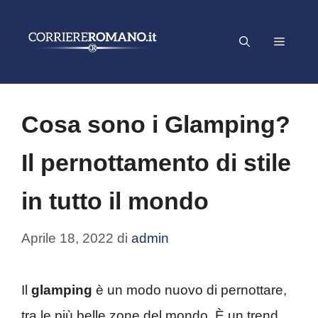
Vai
al
Menu
contenuto
Cosa sono i Glamping?
Il pernottamento di stile
in tutto il mondo
Aprile 18, 2022
di
admin
Il
glamping
è un modo nuovo di pernottare,
tra le più belle zone del mondo. È un trend