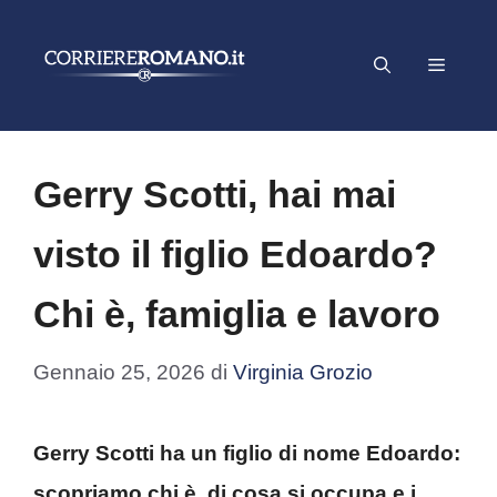
Vai
al
Menu
contenuto
Gerry Scotti, hai mai
visto il figlio Edoardo?
Chi è, famiglia e lavoro
Gennaio 25, 2026
di
Virginia Grozio
Gerry Scotti ha un figlio di nome Edoardo:
scopriamo chi è, di cosa si occupa e i