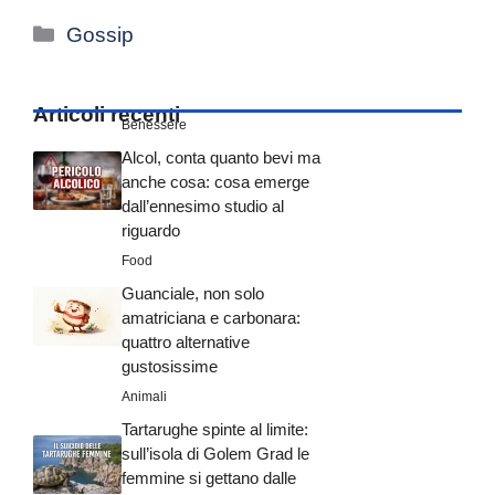
Categorie
Gossip
Articoli recenti
Benessere
Alcol, conta quanto bevi ma
anche cosa: cosa emerge
dall’ennesimo studio al
riguardo
Food
Guanciale, non solo
amatriciana e carbonara:
quattro alternative
gustosissime
Animali
Tartarughe spinte al limite:
sull’isola di Golem Grad le
femmine si gettano dalle