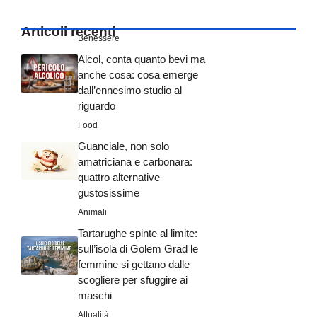
Articoli recenti
Benessere
Alcol, conta quanto bevi ma
anche cosa: cosa emerge
dall’ennesimo studio al
riguardo
Food
Guanciale, non solo
amatriciana e carbonara:
quattro alternative
gustosissime
Animali
Tartarughe spinte al limite:
sull’isola di Golem Grad le
femmine si gettano dalle
scogliere per sfuggire ai
maschi
Attualità